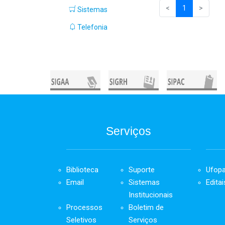
<
1
>
Sistemas
Telefonia
Serviços
Biblioteca
Suporte
Ufop
Email
Sistemas
Editai
Institucionais
Processos
Boletim de
Seletivos
Serviços