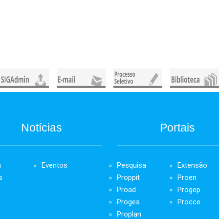
Notícias
Portais
a
Eventos
Pesquisa
Extensão
s
Proppit
Proen
Proad
Progep
Proges
Procce
Proplan