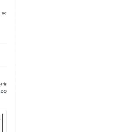
s ao
erir
 DO