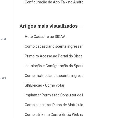
Configuração do App Talk no Android e iOS
Artigos mais visualizados
Auto Cadastro ao SIGAA
ze a
Como cadastrar discente ingressante de Graduação
Primeiro Acesso ao Portal do Discente
Instalação e Configuração do Spark
Como matricular o discente ingressante em Plano de Ma
s as
SIGEleição - Como votar
Implantar Permissão Consultor de Dados Acadêmicos
Como cadastrar Plano de Matrícula para Discente Ingre
Como utilizar a Conferência Web na Ufopa