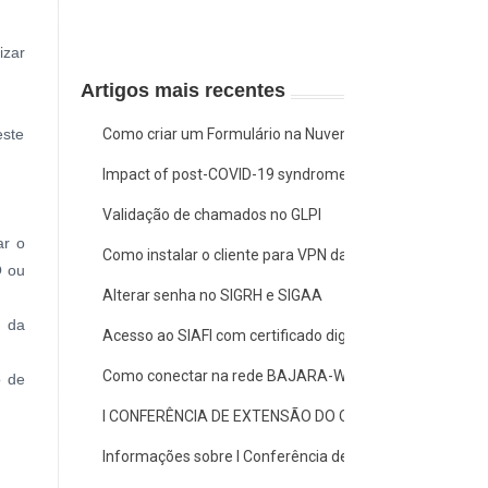
izar
Artigos mais recentes
Como criar um Formulário na Nuvem
este
Impact of post-COVID-19 syndrome on quality of life and f
Validação de chamados no GLPI
ar o
Como instalar o cliente para VPN da Ufopa no Windows
O ou
Alterar senha no SIGRH e SIGAA
e da
Acesso ao SIAFI com certificado digital em nuvem SEPR
Como conectar na rede BAJARA-WIFI
o de
I CONFERÊNCIA DE EXTENSÃO DO OESTE DO PARÁ
Informações sobre I Conferência de Extensão do Oeste 