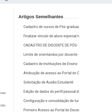
Artigos Semelhantes
Cadastro de cursos de Pós-graduação Lato Sensu e Stri
Finalizar vínculo de aluno especial na Pós-graduação
CADASTRO DE DISCENTE DE PÓS- GRADUAÇÃO: COTAS
Limite de orientandos por docente - Stricto Sensu
Cadastro de Instituições de Ensino
Atribuição de acesso ao Portal do Coordenador Gradua
Solicitação de Auxílio Estudantil
Edição de dados do perfil pessoal da página pública do 
ivas
Configuração e consolidação de turma (Lançamento de 
ando
Primeiro Acesso ao Portal do Discente