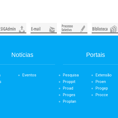
Notícias
Portais
a
Eventos
Pesquisa
Extensão
s
Proppit
Proen
Proad
Progep
Proges
Procce
Proplan