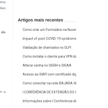
 uma
ões
Artigos mais recentes
Como criar um Formulário na Nuvem
s do
Impact of post-COVID-19 syndrome on quality of life and f
Validação de chamados no GLPI
Como instalar o cliente para VPN da Ufopa no Windows
Alterar senha no SIGRH e SIGAA
Acesso ao SIAFI com certificado digital em nuvem SEPR
Como conectar na rede BAJARA-WIFI
om a
I CONFERÊNCIA DE EXTENSÃO DO OESTE DO PARÁ
Informações sobre I Conferência de Extensão do Oeste 