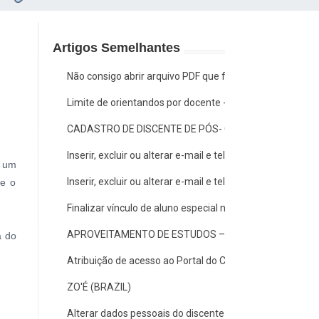
Artigos Semelhantes
Não consigo abrir arquivo PDF que foi anexado no sistem
Limite de orientandos por docente - Stricto Sensu
CADASTRO DE DISCENTE DE PÓS- GRADUAÇÃO: COTAS
Inserir, excluir ou alterar e-mail e telefones de contato 
a um
Inserir, excluir ou alterar e-mail e telefones de contato
 e o
Finalizar vínculo de aluno especial na Pós-graduação
APROVEITAMENTO DE ESTUDOS – Carga Horária, Discipl
a do
Atribuição de acesso ao Portal do Coordenador Gradua
ZO'É (BRAZIL)
Alterar dados pessoais do discente de Pós-graduação S