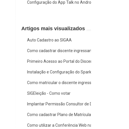
Configuração do App Talk no Android e iOS
Artigos mais visualizados
Auto Cadastro ao SIGAA
Como cadastrar discente ingressante de Graduação
Primeiro Acesso ao Portal do Discente
Instalação e Configuração do Spark
Como matricular o discente ingressante em Plano de Ma
SIGEleição - Como votar
Implantar Permissão Consultor de Dados Acadêmicos
Como cadastrar Plano de Matrícula para Discente Ingre
Como utilizar a Conferência Web na Ufopa